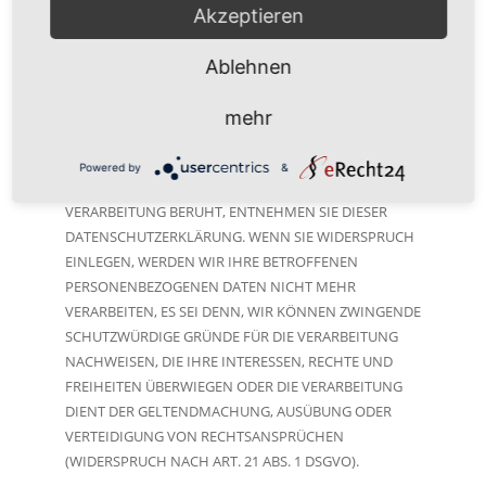
VON ART. 6 ABS. 1 LIT. E ODER F DSGVO ERFOLGT,
Akzeptieren
HABEN SIE JEDERZEIT DAS RECHT, AUS GRÜNDEN, DIE
SICH AUS IHRER BESONDEREN SITUATION ERGEBEN,
Ablehnen
GEGEN DIE VERARBEITUNG IHRER
PERSONENBEZOGENEN DATEN WIDERSPRUCH
mehr
EINZULEGEN; DIES GILT AUCH FÜR EIN AUF DIESE
BESTIMMUNGEN GESTÜTZTES PROFILING. DIE
Powered by
&
JEWEILIGE RECHTSGRUNDLAGE, AUF DENEN EINE
VERARBEITUNG BERUHT, ENTNEHMEN SIE DIESER
DATENSCHUTZERKLÄRUNG. WENN SIE WIDERSPRUCH
EINLEGEN, WERDEN WIR IHRE BETROFFENEN
PERSONENBEZOGENEN DATEN NICHT MEHR
VERARBEITEN, ES SEI DENN, WIR KÖNNEN ZWINGENDE
SCHUTZWÜRDIGE GRÜNDE FÜR DIE VERARBEITUNG
NACHWEISEN, DIE IHRE INTERESSEN, RECHTE UND
FREIHEITEN ÜBERWIEGEN ODER DIE VERARBEITUNG
DIENT DER GELTENDMACHUNG, AUSÜBUNG ODER
VERTEIDIGUNG VON RECHTSANSPRÜCHEN
(WIDERSPRUCH NACH ART. 21 ABS. 1 DSGVO).