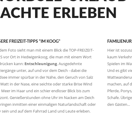
SACHTE ERLEBEN
ERE FREIZEIT-TIPPS "IM KOOG"
FAMILIENU
dem Foto sieht man mit einem Blick die TOP-FREIZEIT-
Hier ist sozus
S vor Ort in Hedwigenkoog, die man mit einem Wort
kaum Verkehr,
drücken kann:
Entschleunigung
. Ausgedehnte
Spielen im Wat
iergänge unter, auf und vor dem Deich - dabei die
Und es gibt vi
see immer spürbar in der Nähe, den Geruch von Salz
Wattwanderun
Watt in der Nase, eine seichte oder starke Brise Wind
machen, auf de
Meer im Haar und ein schier endloser Blick bis zum
Pferde, Ponys
izont. Genießerstunden ohne Uhr im Nacken am Deich
Schafe. Übrige
ringen inmitten einer einmaligen Naturlandschaft oder
den Gästen...
v sein und auf dem Fahrrad Land und Leute erleben.