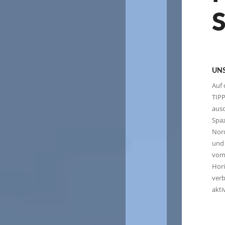
UNS
Auf 
TIPP
aus
Spaz
Nord
und 
vom 
Hor
verb
akti