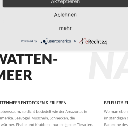
Akzeptieren
Ablehnen
mehr
Powered by
&
N
WATTEN-
MEER
TENMEER ENTDECKEN & ERLEBEN
BEI FLUT SI
Lebensraum, so dicht besiedelt wie der Amazonas in
Wo man eben no
merika. Seevögel, Muscheln, Schnecken, die
im ständigen 
würmer, Fische und Krabben - nur einige der Tierarten,
Badezone des 