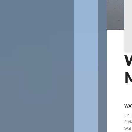
WAT
Ein 
Süda
Watt