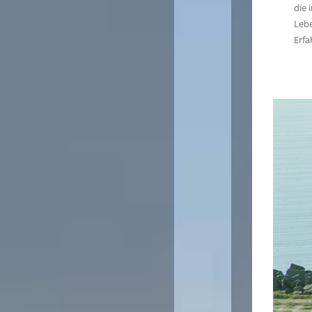
die 
Lebe
Erfa