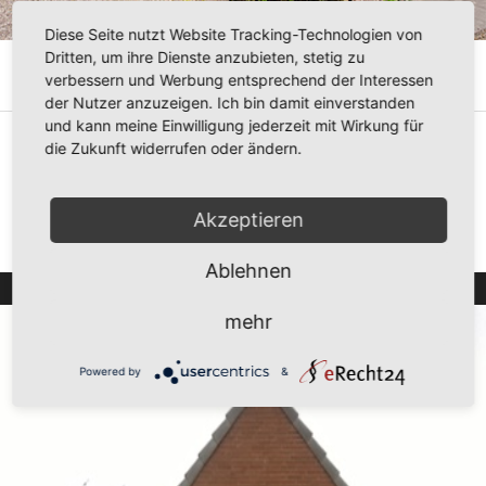
Diese Seite nutzt Website Tracking-Technologien von
Dritten, um ihre Dienste anzubieten, stetig zu
Ferienhof Brandt
verbessern und Werbung entsprechend der Interessen
der Nutzer anzuzeigen. Ich bin damit einverstanden
und kann meine Einwilligung jederzeit mit Wirkung für
4 Ferienhäuser für bis zu 5 Personen
die Zukunft widerrufen oder ändern.
Kontakt: Marten u. Petra Brandt, Koogchaussee 1, Tel. (0 48
34) 22 43, info@ferienhof-brandt.de,
www.ferienhof-
Akzeptieren
brandt.de
Ablehnen
mehr
Powered by
&