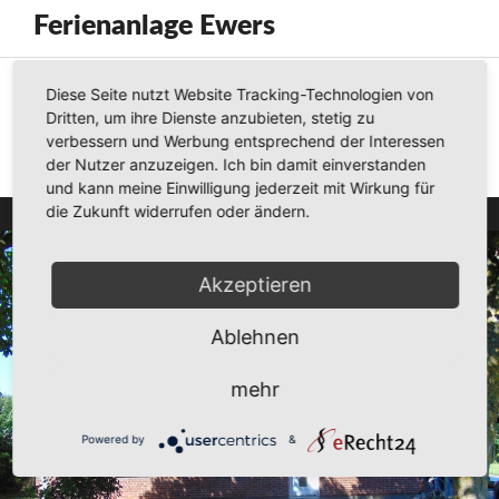
Ferienanlage Ewers
5 Ferienwohnungen für 2 bis 7 Personen
Diese Seite nutzt Website Tracking-Technologien von
Dritten, um ihre Dienste anzubieten, stetig zu
Kontakt: Dirk Ewers, Schüttenhörn 9, Tel. (0 48 33) 7 90,
verbessern und Werbung entsprechend der Interessen
ferienanlage@familie-ewers.de,
www.familie-ewers.de
der Nutzer anzuzeigen. Ich bin damit einverstanden
und kann meine Einwilligung jederzeit mit Wirkung für
die Zukunft widerrufen oder ändern.
Akzeptieren
Ablehnen
mehr
Powered by
&