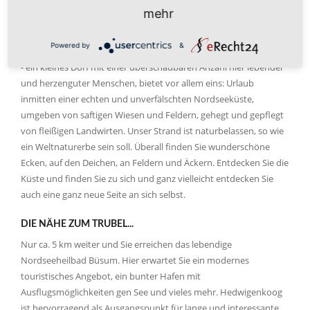
mehr
NATUR IST UNSER URLAUBSANGEBOT
Powered by
&
Wir liegen ein "wenig abseits" vom Pauschalurlaub. Hewigenkoog
- ein kleines Dorf mit einer überschaubaren Anzahl hier lebender
und herzenguter Menschen, bietet vor allem eins: Urlaub
inmitten einer echten und unverfälschten Nordseeküste,
umgeben von saftigen Wiesen und Feldern, gehegt und gepflegt
von fleißigen Landwirten. Unser Strand ist naturbelassen, so wie
ein Weltnaturerbe sein soll. Überall finden Sie wunderschöne
Ecken, auf den Deichen, an Feldern und Äckern. Entdecken Sie die
Küste und finden Sie zu sich und ganz vielleicht entdecken Sie
auch eine ganz neue Seite an sich selbst.
DIE NÄHE ZUM TRUBEL...
Nur ca. 5 km weiter und Sie erreichen das lebendige
Nordseeheilbad Büsum. Hier erwartet Sie ein modernes
touristisches Angebot, ein bunter Hafen mit
Ausflugsmöglichkeiten gen See und vieles mehr. Hedwigenkoog
ist hervorragend als Ausgangspunkt für lange und interessante