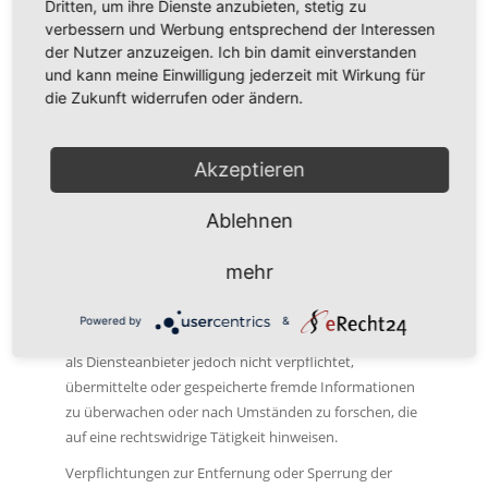
Dritten, um ihre Dienste anzubieten, stetig zu
Verbraucher­streit­beilegung/Universal­
verbessern und Werbung entsprechend der Interessen
schlichtungs­stelle
der Nutzer anzuzeigen. Ich bin damit einverstanden
Wir sind nicht bereit oder verpflichtet, an
und kann meine Einwilligung jederzeit mit Wirkung für
Streitbeilegungsverfahren vor einer
die Zukunft widerrufen oder ändern.
Verbraucherschlichtungsstelle teilzunehmen.
Akzeptieren
Haftung für
Ablehnen
Inhalte
mehr
Als Diensteanbieter sind wir gemäß § 7 Abs.1 TMG für
eigene Inhalte auf diesen Seiten nach den allgemeinen
Powered by
&
Gesetzen verantwortlich. Nach §§ 8 bis 10 TMG sind wir
als Diensteanbieter jedoch nicht verpflichtet,
übermittelte oder gespeicherte fremde Informationen
zu überwachen oder nach Umständen zu forschen, die
auf eine rechtswidrige Tätigkeit hinweisen.
Verpflichtungen zur Entfernung oder Sperrung der