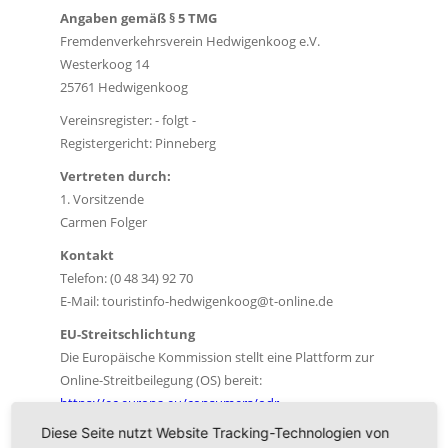
Angaben gemäß § 5 TMG
Fremdenverkehrsverein Hedwigenkoog e.V.
Westerkoog 14
25761 Hedwigenkoog
Vereinsregister: - folgt -
Registergericht: Pinneberg
Vertreten durch:
1. Vorsitzende
Carmen Folger
Kontakt
Telefon: (0 48 34) 92 70
E-Mail: touristinfo-hedwigenkoog@t-online.de
EU-Streitschlichtung
Die Europäische Kommission stellt eine Plattform zur
Online-Streitbeilegung (OS) bereit:
https://ec.europa.eu/consumers/odr
.
Unsere E-Mail-Adresse finden Sie oben im Impressum.
Diese Seite nutzt Website Tracking-Technologien von